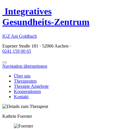
I
ntegratives
G
esundheits-
Z
entrum
IGZ
Am Goldbach
Eupener Straße 181 · 52066 Aachen
·
0241 159 00 65
Navigation überspringen
Über uns
Therapeuten
Therapie Angebote
Kooperationen
Kontakt
Kathrin Foerster